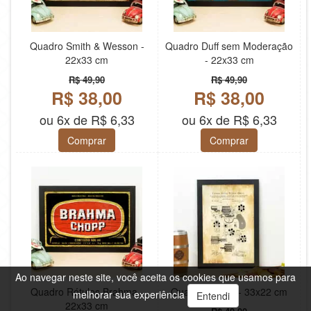
Quadro Smith & Wesson -
Quadro Duff sem Moderação
22x33 cm
- 22x33 cm
R$ 49,90
R$ 49,90
R$ 38,00
R$ 38,00
ou 6x de R$ 6,33
ou 6x de R$ 6,33
Comprar
Comprar
Ao navegar neste site, você aceita os cookies que usamos para
Quadro Rótulos Brahma -
Quadro Patent - 33x22 cm
melhorar sua experiência
Entendi
22x33 cm