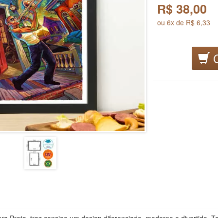
R$
38,00
ou 6x de R$ 6,33
C
a Preta traz consigo um design diferenciado, moderno e divertido. 