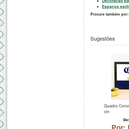
Decoração p
Espaços esti
Procure também por:
#carnaval2019
Sugestões
Quadro Coron
cm
De:
Por: 