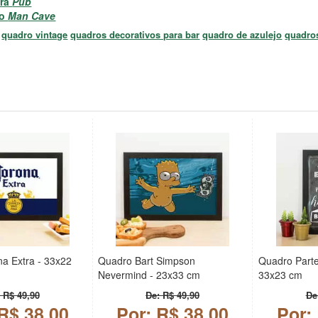
ara
Pub
lo
Man Cave
quadro vintage
quadros decorativos para bar
quadro de azulejo
quadro
a Extra - 33x22
Quadro Bart Simpson
Quadro Parte 
Nevermind - 23x33 cm
33x23 cm
 R$ 49,90
De: R$ 49,90
De
R$ 38,00
Por: R$ 38,00
Por: