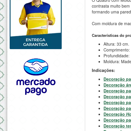
contrasta muito bem
formando uma pared
Com moldura de madei
Características do pr
Altura: 33 cm.
Comprimento:
Profundidade:
Moldura: Made
Indicações:
Decoração pa
Decoração ár
Decoração pa
Decoração pa
Decoração pa
Decoração par
Decoração
Ho
Decoração pa
Decoração te