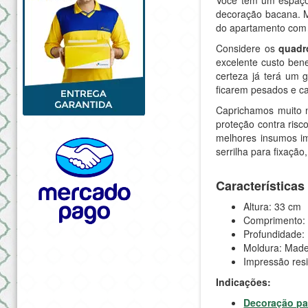
decoração bacana. M
do apartamento com
Considere os
quadr
excelente custo ben
certeza já terá um 
ficarem pesados e c
Caprichamos muito 
proteção contra ris
melhores insumos im
serrilha para fixação
Características
Altura: 33 cm
Comprimento:
Profundidade:
Moldura: Made
Impressão res
Indicações:
Decoração pa