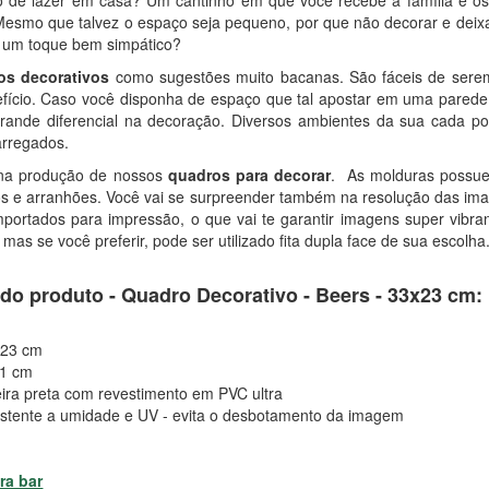
esmo que talvez o espaço seja pequeno, por que não decorar e deix
 um toque bem simpático?
os decorativos
como sugestões muito bacanas. São fáceis de serem
efício. Caso você disponha de espaço que tal apostar em uma pared
grande diferencial na decoração. Diversos ambientes da sua cada 
arregados.
na produção de nossos
quadros para decorar
. As molduras possue
cos e arranhões. Você vai se surpreender também na resolução das i
portados para impressão, o que vai te garantir imagens super vibr
, mas se você preferir, pode ser utilizado fita dupla face de sua escolha
 do produto - Quadro Decorativo - Beers - 33x23 cm:
 23 cm
 1 cm
ira preta com revestimento em PVC ultra
istente a umidade e UV - evita o desbotamento da imagem
ra bar