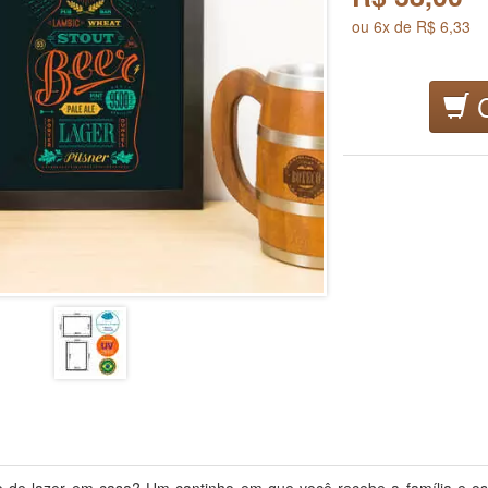
ou 6x de R$ 6,33
C
 de lazer em casa? Um cantinho em que você recebe a família e 