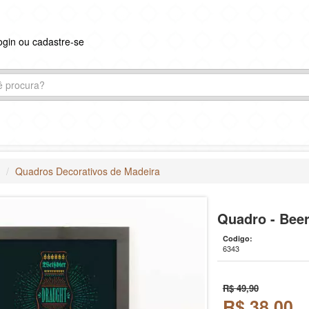
ogin ou cadastre-se
s
Quadros Decorativos de Madeira
Quadro - Beer
Codigo:
6343
R$ 49,90
R$
38,00