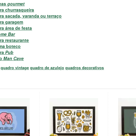
eas
gourmet
ra churrasqueira
ra sacada, varanda ou terraço
ra garagem
a área de festa
me Bar
ra restaurante
ma boteco
ara
Pub
lo
Man Cave
quadro vintage
quadro de azulejo
quadros decorativos