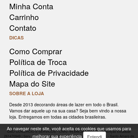
Minha Conta
Carrinho
Contato
DICAS
Como Comprar
Política de Troca
Política de Privacidade
Mapa do Site
SOBRE A LOJA
Desde 2013 decorando áreas de lazer em todo o Brasil.
Vamos dar aquele up na sua casa? Seja bem vindo a nossa
loja. Entregamos em todas as cidades brasileiras.
Ao navegar neste site, você aceita os cookies que usamos para
GSO COMERCIO E SERVICOS - CNPJ: 44.646.281/0001-20 - Inscrição Estadual:
melhorar sua experiência
261470949 | Serv. Domingos Ferreira dos Santos, N.: 91 Armazém 1 - Santo Amaro da
Entendi