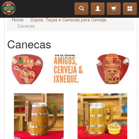
Home
Copos, Taças e Canecas para Cerveja
Canecas
Canecas