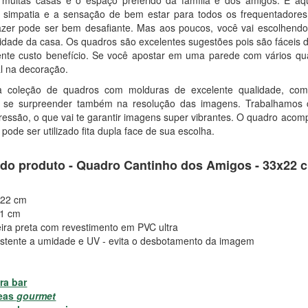
al, simpatia e a sensação de bem estar para todos os frequentadores
azer pode ser bem desafiante. Mas aos poucos, você vai escolhend
dade da casa. Os quadros são excelentes sugestões pois são fáceis d
nte custo benefício. Se você apostar em uma parede com vários qua
al na decoração.
 coleção de quadros com molduras de excelente qualidade, com 
i se surpreender também na resolução das imagens. Trabalhamos
essão, o que vai te garantir imagens super vibrantes. O quadro acomp
 pode ser utilizado fita dupla face de sua escolha.
s do produto - Quadro Cantinho dos Amigos - 33x22 
 22 cm
 1 cm
ira preta com revestimento em PVC ultra
istente a umidade e UV - evita o desbotamento da imagem
ra bar
eas
gourmet