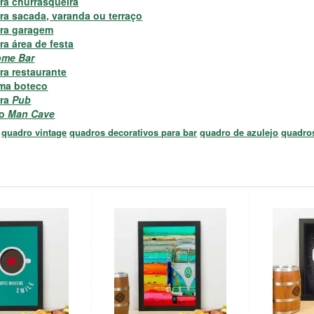
ra churrasqueira
ra sacada, varanda ou terraço
ra garagem
a área de festa
me Bar
ra restaurante
ma boteco
ara
Pub
lo
Man Cave
quadro vintage
quadros decorativos para bar
quadro de azulejo
quadro