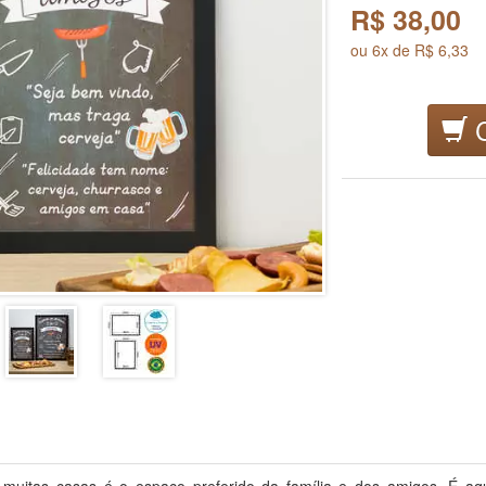
R$
38,00
ou 6x de R$ 6,33
C
 muitas casas é o espaço preferido da família e dos amigos. É aq