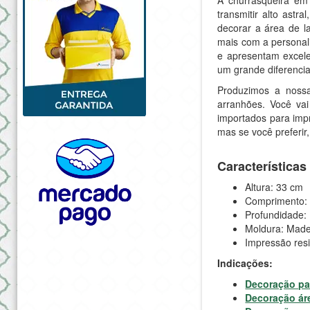
transmitir alto astr
decorar a área de l
mais com a personali
e apresentam excele
um grande diferenci
Produzimos a nossa
arranhões. Você va
importados para impr
mas se você preferir,
Característica
Altura: 33 cm
Comprimento:
Profundidade:
Moldura: Made
Impressão res
Indicações:
Decoração pa
Decoração ár