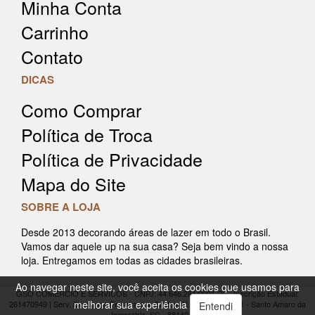
Minha Conta
Carrinho
Contato
DICAS
Como Comprar
Política de Troca
Política de Privacidade
Mapa do Site
SOBRE A LOJA
Desde 2013 decorando áreas de lazer em todo o Brasil.
Vamos dar aquele up na sua casa? Seja bem vindo a nossa
loja. Entregamos em todas as cidades brasileiras.
Ao navegar neste site, você aceita os cookies que usamos para
GSO COMERCIO E SERVICOS - CNPJ: 44.646.281/0001-20 - Inscrição Estadual:
melhorar sua experiência
261470949 | Serv. Domingos Ferreira dos Santos, N.: 91 Armazém 1 - Santo Amaro da
Entendi
Imperatriz, SC - 88140-000