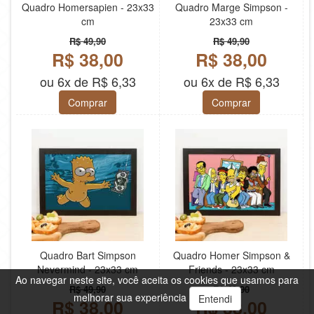
Quadro Homersapien - 23x33
Quadro Marge Simpson -
cm
23x33 cm
R$ 49,90
R$ 49,90
R$ 38,00
R$ 38,00
ou 6x de R$ 6,33
ou 6x de R$ 6,33
Comprar
Comprar
Quadro Bart Simpson
Quadro Homer Simpson &
Nevermind - 23x33 cm
Friends - 23x33 cm
Ao navegar neste site, você aceita os cookies que usamos para
R$ 49,90
R$ 49,90
melhorar sua experiência
Entendi
R$ 38,00
R$ 38,00