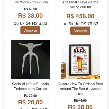
The World - 33X23 cm
Artesanal Curva e Reta
Viking 600 ml
R$ 49,90
R$ 38,00
R$ 458,00
ou 6x de R$ 6,33
ou 6x de R$ 76,33
Comprar
Comprar
Garfo Alumínio Fundido
Quadro How To Order a Beer
Tridente para Carnes
Around The World - 33x23
cm
R$ 39,00
R$ 28,00
R$ 49,90
R$ 38,00