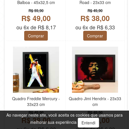
Balboa - 45x32,5 cm
Road - 23x33 cm
R$ 59,90
R$ 49,90
R$ 49,00
R$ 38,00
ou 6x de R$ 8,17
ou 6x de R$ 6,33
Comprar
Comprar
Quadro Freddie Mercury -
Quadro Jimi Hendrix - 23x33
33x23 cm
cm
R$ 49,90
R$ 49,90
Ao navegar neste site, você aceita os cookies que usamos para
R$ 38,00
R$ 38,00
melhorar sua experiência
Entendi