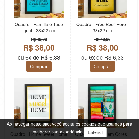
Quadro - Família é Tudo
Quadro - Free Beer Here -
Igual - 33x22 cm
33x22 cm
R$ 49,90
R$ 49,90
R$ 38,00
R$ 38,00
ou 6x de R$ 6,33
ou 6x de R$ 6,33
Comprar
Comprar
Ao navegar neste site, você aceita os cookies que usamos para
melhorar sua experiência
Entendi
Quadro - Home Sweet Home
Quadro - Kombi em Cores -