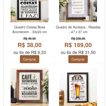
Quadro Coisas Boas
Quadro de Azulejos - Risadas
Acontecem - 33x22 cm
- 47 x 37 cm
R$ 49,90
R$ 230,00
R$ 38,00
R$ 189,00
ou 6x de R$ 6,33
ou 6x de R$ 31,50
Comprar
Comprar