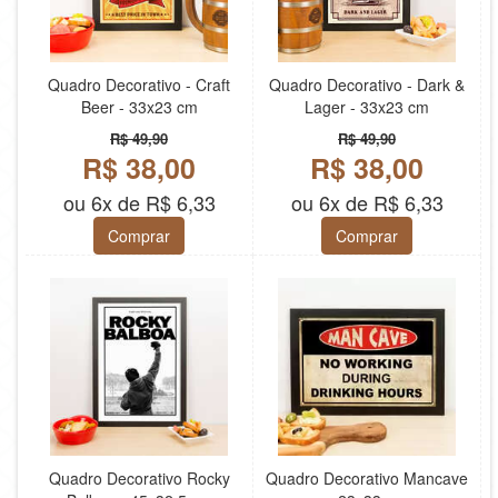
Quadro Decorativo - Craft
Quadro Decorativo - Dark &
Beer - 33x23 cm
Lager - 33x23 cm
R$ 49,90
R$ 49,90
R$ 38,00
R$ 38,00
ou 6x de R$ 6,33
ou 6x de R$ 6,33
Comprar
Comprar
Quadro Decorativo Rocky
Quadro Decorativo Mancave