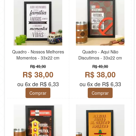
Quadro - Nossos Melhores
Quadro - Aqui Não
Momentos - 33x22 cm
Discutimos - 33x22 cm
R$ 49,90
R$ 49,90
R$ 38,00
R$ 38,00
ou 6x de R$ 6,33
ou 6x de R$ 6,33
Comprar
Comprar