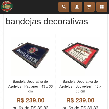
bandejas decorativas
Bandeja Decorativa de
Bandeja Decorativa de
Azulejos - Paulaner - 43 x 33
Azulejos - Budweiser - 43 x
cm
33 cm
R$ 239,00
R$ 239,00
ou 6x de R$ 39,83
ou 6x de R$ 39,83