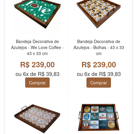
Bandeja Decorativa de
Bandeja Decorativa de
Azulejos - We Love Coffee -
Azulejos - Bolhas - 43 x 33
43 x 33 cm
cm
R$ 239,00
R$ 239,00
ou 6x de R$ 39,83
ou 6x de R$ 39,83
Comprar
Comprar