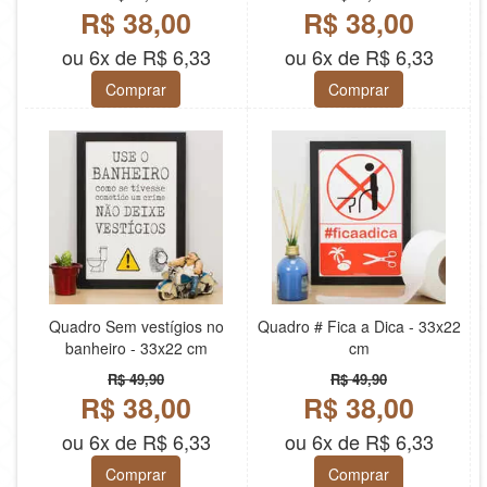
R$ 38,00
R$ 38,00
ou 6x de R$ 6,33
ou 6x de R$ 6,33
Comprar
Comprar
Quadro Sem vestígios no
Quadro # Fica a Dica - 33x22
banheiro - 33x22 cm
cm
R$ 49,90
R$ 49,90
R$ 38,00
R$ 38,00
ou 6x de R$ 6,33
ou 6x de R$ 6,33
Comprar
Comprar