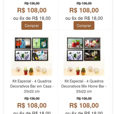
R$ 136,00
R$ 136,00
R$ 108,00
R$ 108,00
ou 6x de R$ 18,00
ou 6x de R$ 18,00
Comprar
Comprar
Kit Especial - 4 Quadros
Kit Especial - 4 Quadros
Decorativos Bar em Casa -
Decorativos Mix Home Bar -
33x22 cm
33x22 cm
R$ 136,00
R$ 136,00
R$ 108,00
R$ 108,00
ou 6x de R$ 18,00
ou 6x de R$ 18,00