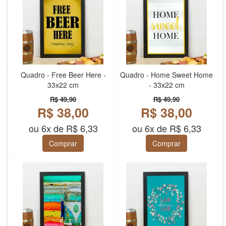
Quadro - Free Beer Here -
Quadro - Home Sweet Home
33x22 cm
- 33x22 cm
R$ 49,90
R$ 49,90
R$ 38,00
R$ 38,00
ou 6x de R$ 6,33
ou 6x de R$ 6,33
Comprar
Comprar