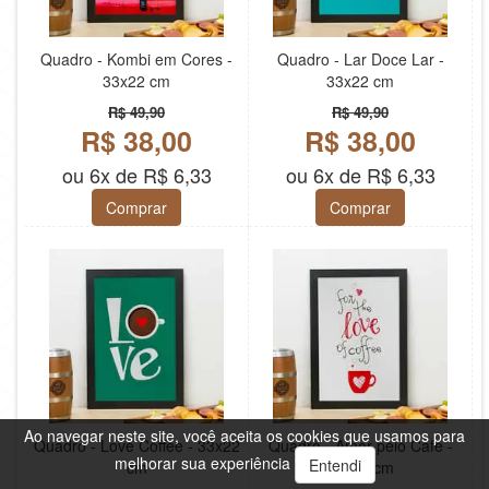
Quadro - Kombi em Cores -
Quadro - Lar Doce Lar -
33x22 cm
33x22 cm
R$ 49,90
R$ 49,90
R$ 38,00
R$ 38,00
ou 6x de R$ 6,33
ou 6x de R$ 6,33
Comprar
Comprar
Ao navegar neste site, você aceita os cookies que usamos para
Quadro - Love Coffee - 33x22
Quadro - Amor pelo Café -
melhorar sua experiência
Entendi
cm
33x22 cm