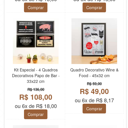
Comprar
Comprar
Kit Especial - 4 Quadros
Quadro Decorativo Wine &
Decorativos Papo de Bar -
Food - 45x32 cm
33x22 cm
R$ 59,00
R$ 49,00
R$ 136,00
R$ 108,00
ou 6x de R$ 8,17
ou 6x de R$ 18,00
Comprar
Comprar