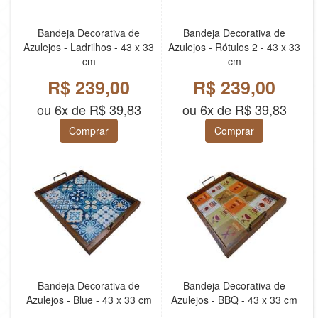
Bandeja Decorativa de
Bandeja Decorativa de
Azulejos - Ladrilhos - 43 x 33
Azulejos - Rótulos 2 - 43 x 33
cm
cm
R$ 239,00
R$ 239,00
ou 6x de R$ 39,83
ou 6x de R$ 39,83
Comprar
Comprar
Bandeja Decorativa de
Bandeja Decorativa de
Azulejos - Blue - 43 x 33 cm
Azulejos - BBQ - 43 x 33 cm