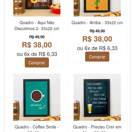
Quadro - Aqui Não
Quadro - Arriba - 33x22 cm
Discutimos 2- 33x22 cm
R$ 49,90
R$ 38,00
R$ 49,90
R$ 38,00
ou 6x de R$ 6,33
ou 6x de R$ 6,33
Comprar
Comprar
Quadro - Coffee Smile -
Quadro - Preciso Crer em