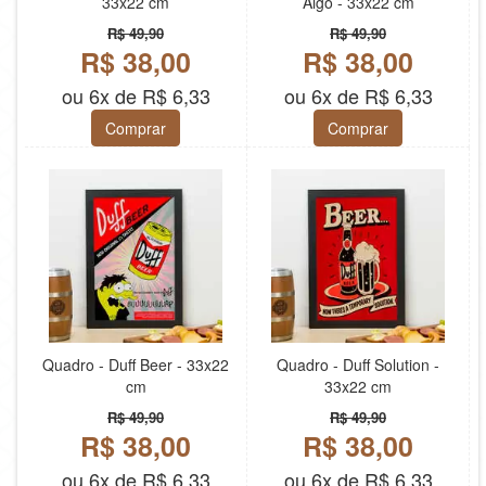
33x22 cm
Algo - 33x22 cm
R$ 49,90
R$ 49,90
R$ 38,00
R$ 38,00
ou 6x de R$ 6,33
ou 6x de R$ 6,33
Comprar
Comprar
Quadro - Duff Beer - 33x22
Quadro - Duff Solution -
cm
33x22 cm
R$ 49,90
R$ 49,90
R$ 38,00
R$ 38,00
ou 6x de R$ 6,33
ou 6x de R$ 6,33