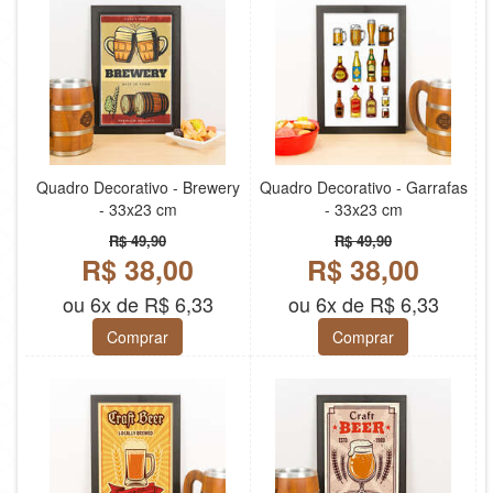
Quadro Decorativo - Brewery
Quadro Decorativo - Garrafas
- 33x23 cm
- 33x23 cm
R$ 49,90
R$ 49,90
R$ 38,00
R$ 38,00
ou 6x de R$ 6,33
ou 6x de R$ 6,33
Comprar
Comprar