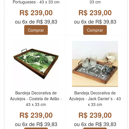
Portugueses - 43 x 33 cm
33 cm
R$ 239,00
R$ 239,00
ou 6x de R$ 39,83
ou 6x de R$ 39,83
Comprar
Comprar
Bandeja Decorativa de
Bandeja Decorativa de
Azulejos - Costela de Adão -
Azulejos - Jack Daniel´s - 43
43 x 33 cm
x 33 cm
R$ 239,00
R$ 239,00
ou 6x de R$ 39,83
ou 6x de R$ 39,83