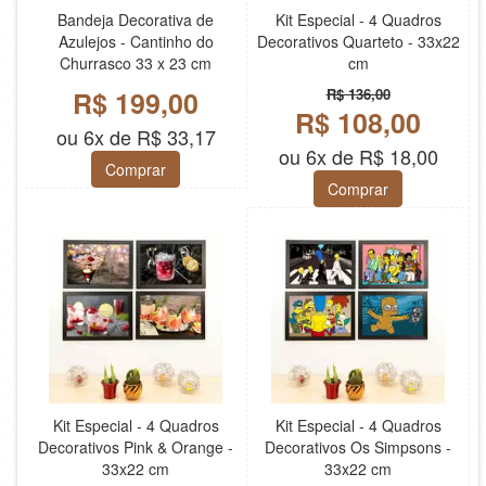
Bandeja Decorativa de
Kit Especial - 4 Quadros
Azulejos - Cantinho do
Decorativos Quarteto - 33x22
Churrasco 33 x 23 cm
cm
R$ 199,00
R$ 136,00
R$ 108,00
ou 6x de R$ 33,17
ou 6x de R$ 18,00
Comprar
Comprar
Kit Especial - 4 Quadros
Kit Especial - 4 Quadros
Decorativos Pink & Orange -
Decorativos Os Simpsons -
33x22 cm
33x22 cm